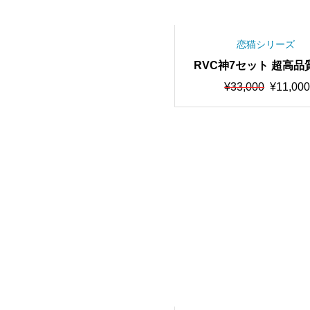
恋猫シリーズ
RVC神7セット 超高品
習時間驚異の”5000回以
元
現
¥
33,000
¥
11,00
美声アニメキャラモデル
の
在
価
の
セット”【最高品質・
格
価
能・RVCv2対応・RV
は
格
みモデル・AIボイスチ
¥33,000
は
ャー】【期間限定66％O
で
¥11,000
し
で
た。
す。