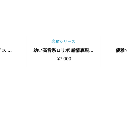
恋猫シリーズ
ス ボ
幼い高音系ロリボ 感情表現特
優雅
ス Su
化型ボイス Nina RVCv2 歌唱
ボイス
¥
7,000
応最高品
対応最高品質モデル/1000時間
最高品
済み/R
学習済み/RVC学習済みモデル/
済み/
ボイスチ
AIボイスチェンジャー