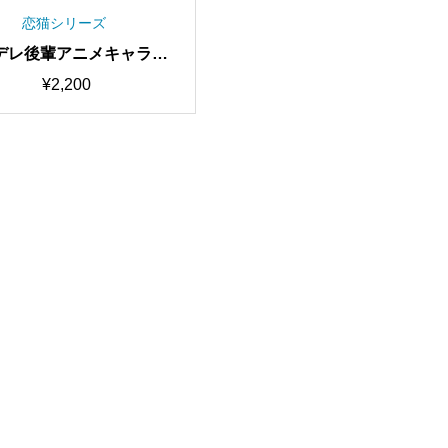
恋猫シリーズ
デレ後輩アニメキャラボ
最高品質・歌唱可能 RVC
¥
2,200
済みモデル/AIボイスチェ
ャー【期間限定50％OFF
中】