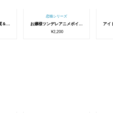
恋猫シリーズ
質＆学
お嬢様ツンデレアニメボイス
アイ
上” 超
最高品質・歌唱可能 RVC学習
最高品
0
¥
2,200
”7人
済みモデル/AIボイスチェンジ
済み
歌唱可
ャー【期間限定50％OFF中】
ャー
C学習済
ェンジ
FF】