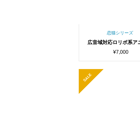
恋猫シリーズ
広音域対応ロリボ系ア
イス Haru RVCv2 歌
¥
7,000
高品質モデル/1000時
み/RVC学習済みモデル/
スチェンジャー
SALE