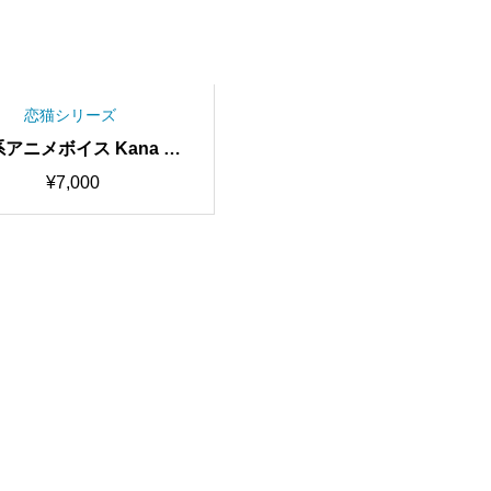
恋猫シリーズ
アニメボイス Kana RV
 歌唱対応最高品質モデル/
¥
7,000
0時間学習済み/RVC学習済
デル/AIボイスチェンジャ
ー