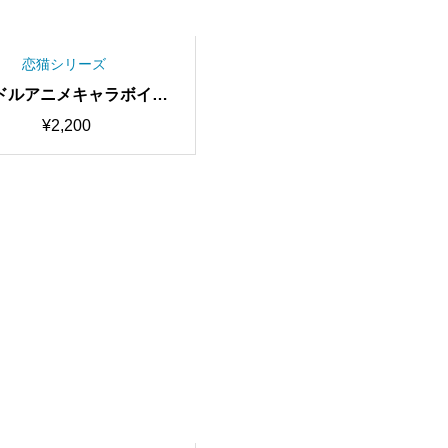
恋猫シリーズ
ドルアニメキャラボイス
質・歌唱可能 RVC学習
¥
2,200
モデル/AIボイスチェンジ
【期間限定50％OFF中】