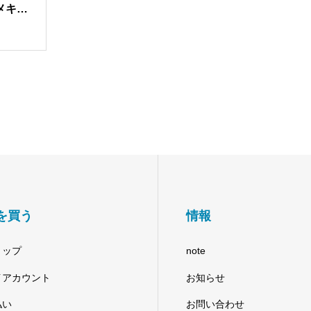
メキャ
唱可能
Iボイス
50％
を買う
情報
ョップ
note
イアカウント
お知らせ
払い
お問い合わせ