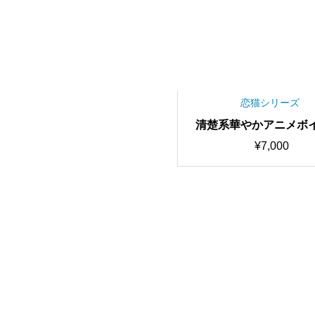
恋猫シリーズ
清楚系華やかアニメボイ
イチャ・歌唱特化型ボイ
¥
7,000
zuha RVCv2 歌唱対
質モデル/1000時間学習
VC学習済みモデル/AI
ェンジャー