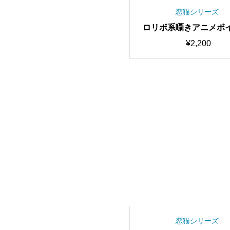
恋猫シリーズ
ロリボ系囁きアニメボイ
高品質・歌唱可能 RV
¥
2,200
みモデル/AIボイスチェ
ー【期間限定50％OF
恋猫シリーズ