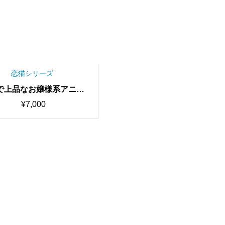
恋猫シリーズ
で上品なお嬢様系アニメ
 Rina RVCv2 歌唱対応
¥
7,000
質モデル/1000時間学習
RVC学習済みモデル/AIボ
イスチェンジャー