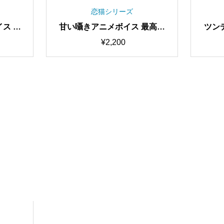
恋猫シリーズ
ス 最
甘い囁きアニメボイス 最高品
ツン
C学習済
質・歌唱可能 RVC学習済みモ
イス 
¥
2,200
ンジャ
デル/AIボイスチェンジャー
学習
F中】
【期間限定50％OFF中】
ンジ