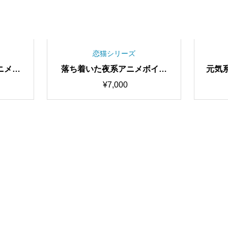
恋猫シリーズ
ニメボ
落ち着いた夜系アニメボイス
元気系
唱対応最
Neru RVCv2 歌唱対応最高品
Cv2
¥
7,000
間学習済
質モデル/1000時間学習済み/R
100
AIボイ
VC学習済みモデル/AIボイスチ
みモ
ェンジャー