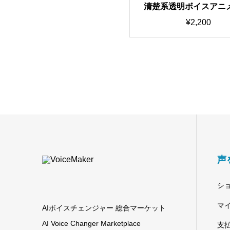
清楚系透明ボイスアニ
ラボイス 最高品質・歌
¥
2,200
RVC学習済みモデル/A
チェンジャー【期間限定
OFF中】
声
シ
マ
AIボイスチェンジャー 総合マーケット
AI Voice Changer Marketplace
支