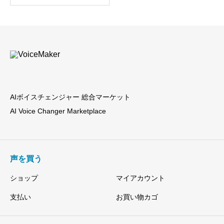
計1000時間学習、高品
の
在
質、RVCv2、AIボイスチ
価
の
ェンジャー【期間限定5
格
価
0％オフ】
は
格
¥33,000
は
で
¥14,800
し
で
た。
す。
AIボイスチェンジャー 総合マーケット
AI Voice Changer Marketplace
声を買う
ショップ
マイアカウント
支払い
お買い物カゴ