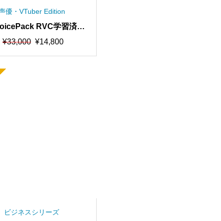
声優・VTuber Edition
oicePack RVC学習済み
ル20人分を自由に混ぜて
元
現
¥
33,000
¥
14,800
ます！合計1000時間学
の
在
価
の
品質、RVCv2、AIボイ
格
価
ェンジャー【期間限定5
は
格
0％オフ】
¥33,000
は
で
¥14,800
し
で
た。
す。
ビジネスシリーズ