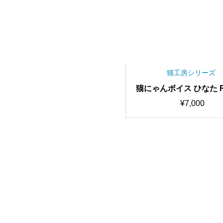
猫工房シリーズ
猫にゃんボイス ひなた R
歌唱可能/高音質RVC
¥
7,000
モデル/AIボイスチェン