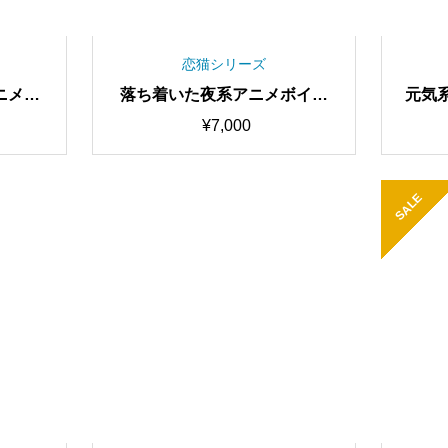
恋猫シリーズ
ニメボ
落ち着いた夜系アニメボイス
元気系
唱対応最
Neru RVCv2 歌唱対応最高品
Cv2
¥
7,000
間学習済
質モデル/1000時間学習済み/R
100
AIボイ
VC学習済みモデル/AIボイスチ
みモ
ェンジャー
SALE