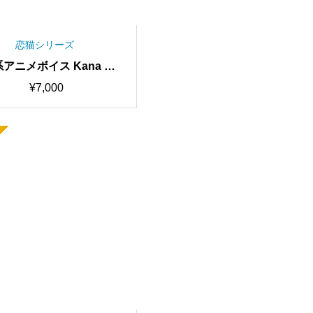
恋猫シリーズ
アニメボイス Kana RV
 歌唱対応最高品質モデル/
¥
7,000
0時間学習済み/RVC学習済
デル/AIボイスチェンジャ
ー