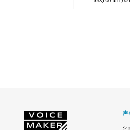
元
現
¥
33,000
¥
11,00
美声アニメキャラモデル
の
在
価
の
セット”【最高品質・
格
価
能・RVCv2対応・RV
は
格
みモデル・AIボイスチ
¥33,000
は
ャー】【期間限定66％O
で
¥11,000
し
で
た。
す。
声
シ