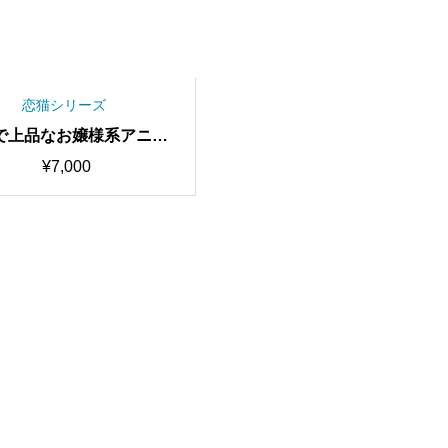
恋猫シリーズ
で上品なお嬢様系アニメ
 Rina RVCv2 歌唱対応
¥
7,000
質モデル/1000時間学習
RVC学習済みモデル/AIボ
イスチェンジャー