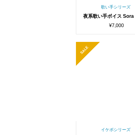
歌い手シリーズ
夜系歌い手ボイス Sora 
2 歌唱対応最高品質モデル
¥
7,000
0時間学習済み/RVC学
モデル/AIボイスチェン
SALE
イケボシリーズ