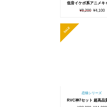
低音イケボ系アニメキ
イス 最高品質・歌唱可能
元
現
¥
8,200
¥
4,100
学習済みモデル/AIボイ
の
在
価
の
ンジャー【期間限定50％
格
価
中】
SALE
は
格
¥8,200
は
で
¥4,100
し
で
た。
す。
恋猫シリーズ
RVC神7セット 超高品
習時間驚異の”5000回以