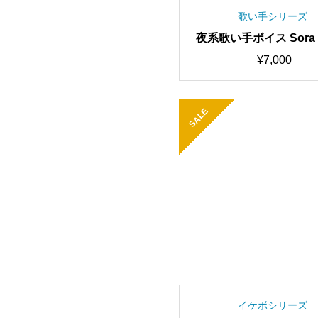
歌い手シリーズ
夜系歌い手ボイス Sora 
2 歌唱対応最高品質モデル
¥
7,000
0時間学習済み/RVC学
モデル/AIボイスチェン
SALE
イケボシリーズ