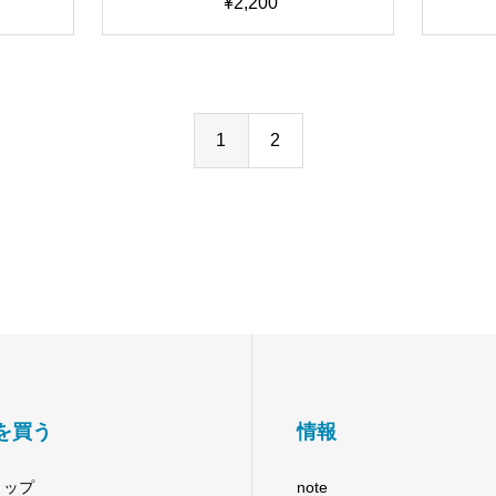
0
¥
2,200
”7人
済みモデル/AIボイスチェンジ
済み
歌唱可
ャー【期間限定50％OFF中】
ャー
C学習済
ェンジ
FF】
1
2
を買う
情報
ョップ
note