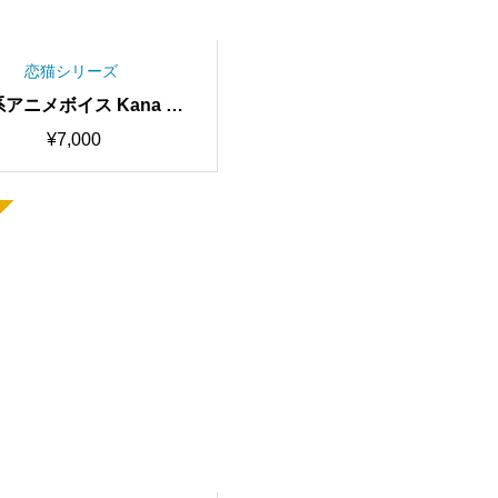
恋猫シリーズ
アニメボイス Kana RV
 歌唱対応最高品質モデル/
¥
7,000
0時間学習済み/RVC学習済
デル/AIボイスチェンジャ
ー