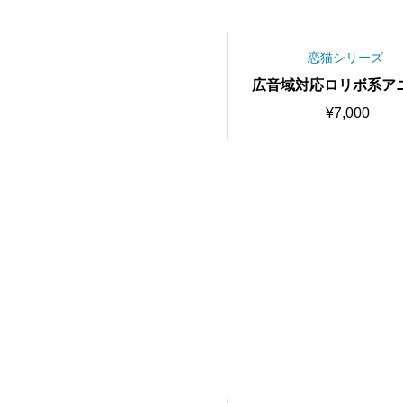
恋猫シリーズ
広音域対応ロリボ系ア
イス Haru RVCv2 歌
¥
7,000
高品質モデル/1000時
み/RVC学習済みモデル/
スチェンジャー