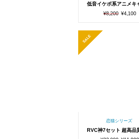
低音イケボ系アニメキ
イス 最高品質・歌唱可能
元
現
¥
8,200
¥
4,100
学習済みモデル/AIボイ
の
在
価
の
ンジャー【期間限定50％
格
価
中】
SALE
は
格
¥8,200
は
で
¥4,100
し
で
た。
す。
恋猫シリーズ
RVC神7セット 超高品
習時間驚異の”5000回以