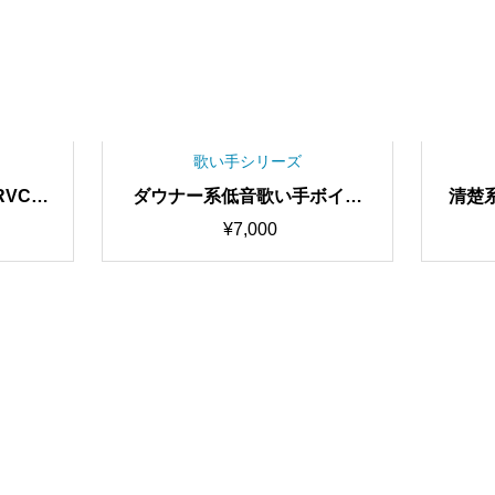
歌い手シリーズ
VCv2
ダウナー系低音歌い手ボイス
清楚
学習済み
歌唱特化型ボイス Aoi RVCv2
イチャ
¥
7,000
ジャー
歌唱対応最高品質モデル/1000
zuh
時間学習済み/RVC学習済みモ
質モデ
デル/AIボイスチェンジャー
VC学