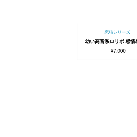
恋猫シリーズ
幼い高音系ロリボ 感情
化型ボイス Nina RVCv
¥
7,000
対応最高品質モデル/10
学習済み/RVC学習済み
AIボイスチェンジ