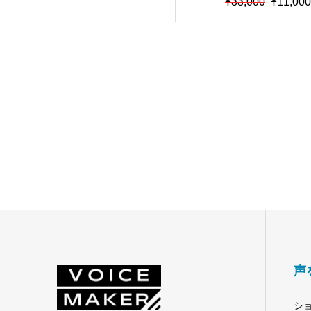
元
現
¥
33,000
¥
11,00
美声アニメキャラモデル
の
在
価
の
セット”【最高品質・
格
価
能・RVCv2対応・RV
は
格
みモデル・AIボイスチ
¥33,000
は
ャー】【期間限定66％O
で
¥11,000
し
で
た。
す。
声
シ