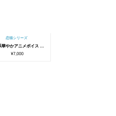
恋猫シリーズ
系華やかアニメボイス ボ
・歌唱特化型ボイス Su
¥
7,000
a RVCv2 歌唱対応最高品
ル/1000時間学習済み/R
習済みモデル/AIボイスチ
ェンジャー