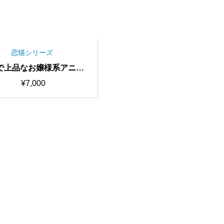
恋猫シリーズ
で上品なお嬢様系アニメ
 Rina RVCv2 歌唱対応
¥
7,000
質モデル/1000時間学習
RVC学習済みモデル/AIボ
イスチェンジャー