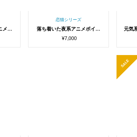
恋猫シリーズ
ニメボ
落ち着いた夜系アニメボイス
元気系
唱対応最
Neru RVCv2 歌唱対応最高品
Cv2
¥
7,000
間学習済
質モデル/1000時間学習済み/R
100
AIボイ
VC学習済みモデル/AIボイスチ
みモ
ェンジャー
SALE