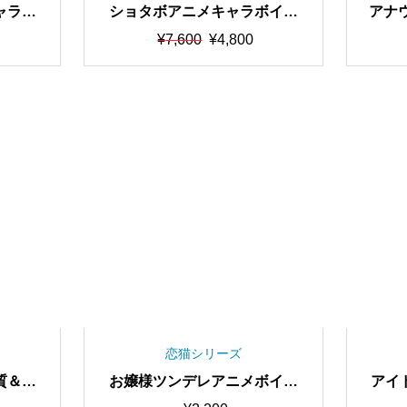
ャラボ
ショタボアニメキャラボイス
アナ
 RVC
最高品質・歌唱可能 RVC学習
況・
元
現
¥
7,600
¥
4,800
スチェ
済みモデル/AIボイスチェンジ
デル
の
在
価
の
OFF
ャー【期間限定30％OFF中】
【
格
価
は
格
¥7,600
は
で
¥4,800
し
で
た。
す。
恋猫シリーズ
質＆学
お嬢様ツンデレアニメボイス
アイ
上” 超
最高品質・歌唱可能 RVC学習
最高品