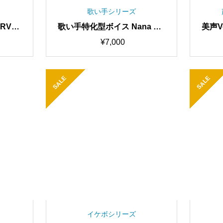
歌い手シリーズ
RVCv
歌い手特化型ボイス Nana RV
美声V
/100
Cv2 歌唱対応最高品質モデル/
モデ
¥
7,000
習済み
1000時間学習済み/RVC学習済
使え
ジャー
みモデル/AIボイスチェンジャ
習、高
ー
スチ
SALE
SALE
イケボシリーズ