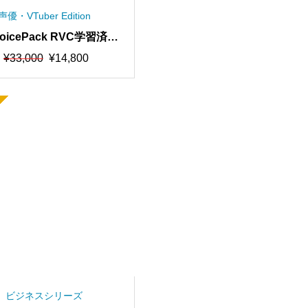
声優・VTuber Edition
oicePack RVC学習済み
ル20人分を自由に混ぜて
元
現
¥
33,000
¥
14,800
ます！合計1000時間学
の
在
価
の
品質、RVCv2、AIボイ
格
価
ェンジャー【期間限定5
は
格
0％オフ】
¥33,000
は
で
¥14,800
し
で
た。
す。
ビジネスシリーズ