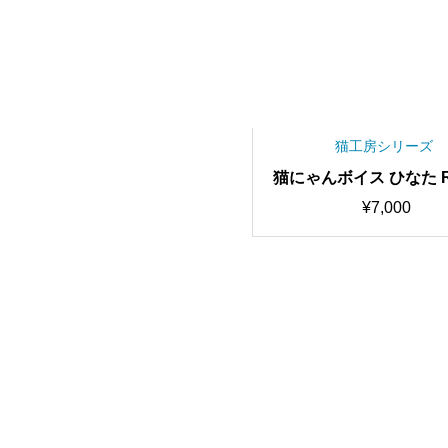
猫工房シリーズ
猫にゃんボイス ひなた R
歌唱可能/高音質RVC
¥
7,000
モデル/AIボイスチェン