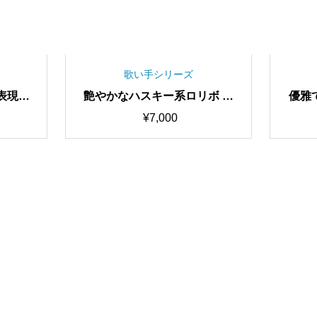
歌い手シリーズ
表現特
艶やかなハスキー系ロリボ 歌
優雅
2 歌唱
唱特化型ボイス Shino RVCv2
ボイス
¥
7,000
00時間
歌唱対応最高品質モデル/1000
最高品
モデル/
時間学習済み/RVC学習済みモ
済み/
ャー
デル/AIボイスチェンジャー