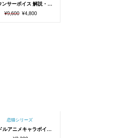
ウンサーボイス 解説・実
朗読向けRVC学習済みモ
元
現
¥
9,600
¥
4,800
/AIボイスチェンジャー
の
在
価
の
期間限定50％OFF中】
格
価
は
格
¥9,600
は
で
¥4,800
し
で
た。
す。
恋猫シリーズ
ドルアニメキャラボイス
質・歌唱可能 RVC学習