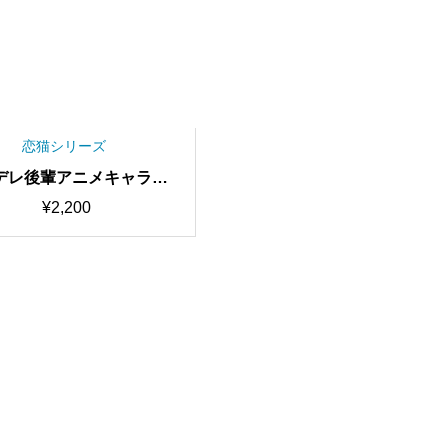
恋猫シリーズ
デレ後輩アニメキャラボ
最高品質・歌唱可能 RVC
¥
2,200
済みモデル/AIボイスチェ
ャー【期間限定50％OFF
中】