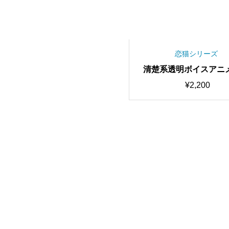
恋猫シリーズ
清楚系透明ボイスアニ
ラボイス 最高品質・歌
¥
2,200
RVC学習済みモデル/A
チェンジャー【期間限定
OFF中】