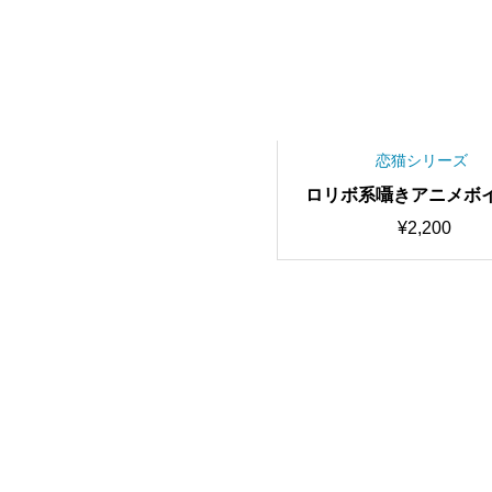
恋猫シリーズ
ロリボ系囁きアニメボイ
高品質・歌唱可能 RV
¥
2,200
みモデル/AIボイスチェ
ー【期間限定50％OF