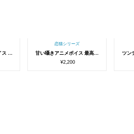
恋猫シリーズ
ス 最
甘い囁きアニメボイス 最高品
ツン
C学習済
質・歌唱可能 RVC学習済みモ
イス 
¥
2,200
ンジャ
デル/AIボイスチェンジャー
学習
F中】
【期間限定50％OFF中】
ンジ