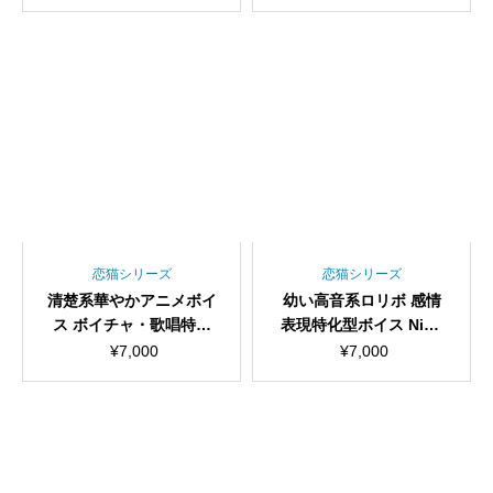
ボイスチェンジャー
高品質モデル/1000時間
学習済み/RVC学習済み
モデル/AIボイスチェン
ジャー
恋猫シリーズ
恋猫シリーズ
清楚系華やかアニメボイ
幼い高音系ロリボ 感情
ス ボイチャ・歌唱特化
表現特化型ボイス Nina
型ボイス Suzuha RVCv
RVCv2 歌唱対応最高品
¥
7,000
¥
7,000
2 歌唱対応最高品質モデ
質モデル/1000時間学習
ル/1000時間学習済み/RV
済み/RVC学習済みモデ
C学習済みモデル/AIボイ
ル/AIボイスチェンジャ
スチェンジャー
ー