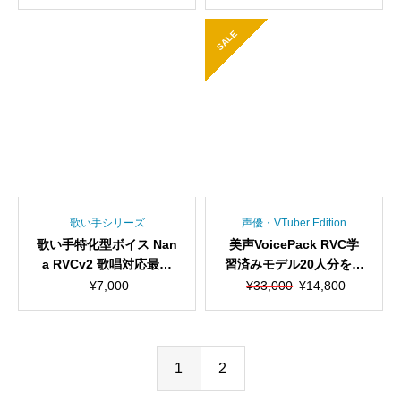
習済み/RVC学習済みモ
済み/RVC学習済みモデ
デル/AIボイスチェンジ
ル/AIボイスチェンジャ
SALE
ャー
ー
歌い手シリーズ
声優・VTuber Edition
歌い手特化型ボイス Nan
美声VoicePack RVC学
a RVCv2 歌唱対応最高
習済みモデル20人分を自
品質モデル/1000時間学
由に混ぜて使えます！合
元
現
¥
7,000
¥
33,000
¥
14,800
習済み/RVC学習済みモ
計1000時間学習、高品
の
在
デル/AIボイスチェンジ
質、RVCv2、AIボイスチ
価
の
ャー
ェンジャー【期間限定5
格
価
0％オフ】
は
格
1
2
¥33,000
は