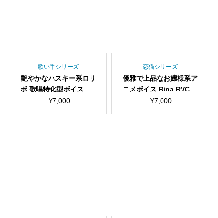
歌い手シリーズ
恋猫シリーズ
艶やかなハスキー系ロリ
優雅で上品なお嬢様系ア
ボ 歌唱特化型ボイス Shi
ニメボイス Rina RVCv2
no RVCv2 歌唱対応最高
歌唱対応最高品質モデ
¥
7,000
¥
7,000
品質モデル/1000時間学
ル/1000時間学習済み/RV
習済み/RVC学習済みモ
C学習済みモデル/AIボイ
デル/AIボイスチェンジ
スチェンジャー
ャー